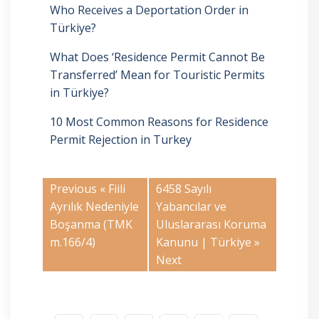
Who Receives a Deportation Order in
Türkiye?
What Does ‘Residence Permit Cannot Be
Transferred’ Mean for Touristic Permits
in Türkiye?
10 Most Common Reasons for Residence
Permit Rejection in Turkey
Previous «
Fiili
6458 Sayılı
Ayrılık Nedeniyle
Yabancılar ve
Boşanma (TMK
Uluslararası Koruma
m.166/4)
Kanunu | Türkiye
»
Next