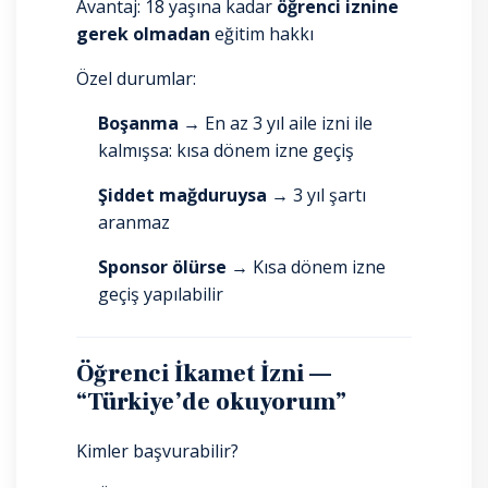
Avantaj: 18 yaşına kadar
öğrenci iznine
gerek olmadan
eğitim hakkı
Özel durumlar:
Boşanma →
En az 3 yıl aile izni ile
kalmışsa: kısa dönem izne geçiş
Şiddet mağduruysa →
3 yıl şartı
aranmaz
Sponsor ölürse →
Kısa dönem izne
geçiş yapılabilir
Öğrenci İkamet İzni —
“Türkiye’de okuyorum”
Kimler başvurabilir?